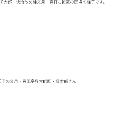
亭柳太郎・快治改め桂文月 真打ち披露の開場の様子です。
弟子の文月・春風亭昇太師匠・柳太郎さん