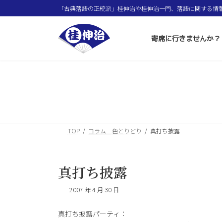
コ
ナ
「古典落語の正統派」桂伸治や桂伸治一門、落語に関する情
ン
ビ
テ
ゲ
ン
ー
寄席に行きませんか？
ツ
シ
へ
ョ
ス
ン
キ
に
ッ
移
プ
動
TOP
コラム 色とりどり
真打ち披露
真打ち披露
2007 年 4 月 30 日
真打ち披露パーティ：