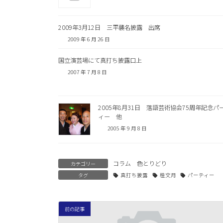
2009年3月12日 三平襲名披露 出席
2009 年 6 月 26 日
国立演芸場にて真打ち披露口上
2007 年 7 月 8 日
2005年8月31日 落語芸術協会75周年記念パ
ィー 他
2005 年 9 月 8 日
コラム 色とりどり
カテゴリー
タグ
真打ち披露
桂文月
パーティー
前の記事