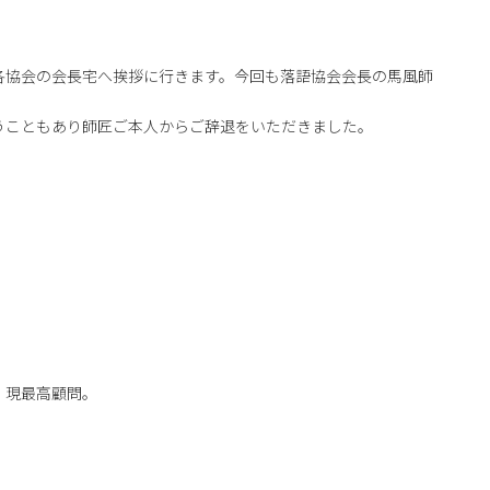
各協会の会長宅へ挨拶に行きます。今回も落語協会会長の馬風師
うこともあり師匠ご本人からご辞退をいただきました。
、現最高顧問。