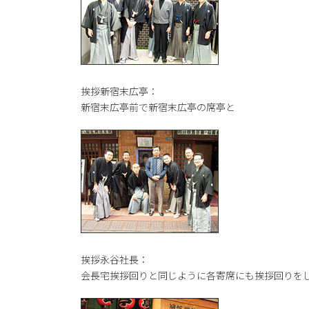
挨拶新宿末広亭：
新宿末広亭前で新宿末広亭の席亭と
挨拶永谷社長：
会長宅挨拶回りと同じように各寄席にも挨拶回りを