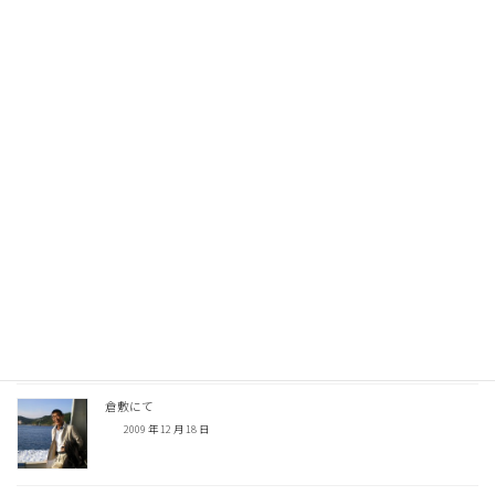
愛宕山
講談の「寛永三馬術」に出てくる階段を上がると、サクラ満開！階段を上か
ら見ると非常に急でした。
Facebook
X
Threads
Copy
関連記事
佃島の吟行（俳句の会）
2010 年 4 月 17 日
倉敷にて
2009 年 12 月 18 日