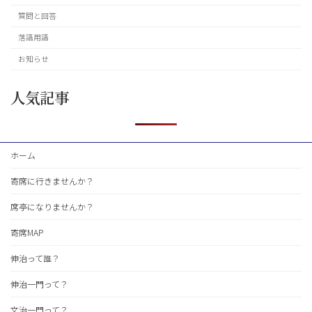
質問と回答
落語用語
お知らせ
人気記事
ホーム
寄席に行きませんか？
席亭になりませんか？
寄席MAP
伸治って誰？
伸治一門って？
文治一門って？