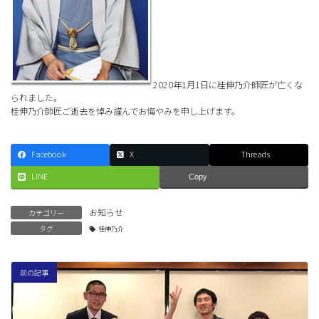
2020年1月1日に桂伸乃介師匠が亡くな
られました。
桂伸乃介師匠ご逝去を悼み謹んでお悔やみを申し上げます。
Facebook
X
Threads
LINE
Copy
お知らせ
カテゴリー
タグ
桂伸乃介
前の記事