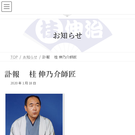
コ
ナ
ン
ビ
テ
ゲ
ン
ー
ツ
シ
へ
ョ
お知らせ
ス
ン
キ
に
ッ
移
プ
動
TOP
お知らせ
訃報 桂 伸乃介師匠
訃報 桂 伸乃介師匠
2020 年 1 月 18 日