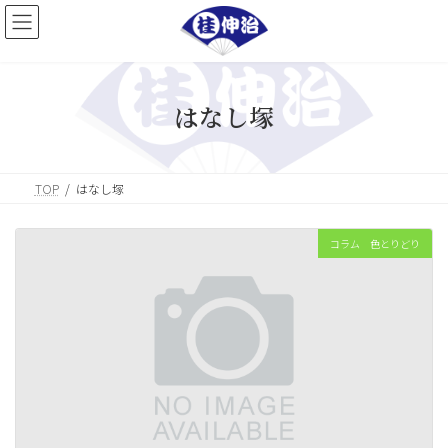
コ
ナ
ン
ビ
テ
ゲ
ン
ー
ツ
シ
へ
ョ
はなし塚
ス
ン
キ
に
ッ
移
プ
動
TOP
はなし塚
コラム 色とりどり