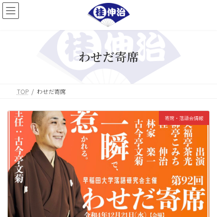
コ
ナ
ン
ビ
テ
ゲ
ン
ー
ツ
シ
へ
ョ
わせだ寄席
ス
ン
キ
に
ッ
移
プ
動
TOP
わせだ寄席
寄席・落語会情報