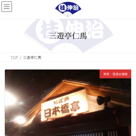
コ
ナ
ン
ビ
テ
ゲ
ン
ー
ツ
シ
へ
ョ
三遊亭仁馬
ス
ン
キ
に
ッ
移
プ
動
TOP
三遊亭仁馬
寄席・落語会情報