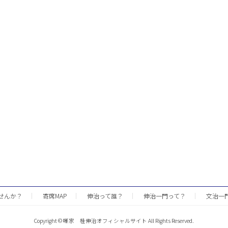
せんか？
寄席MAP
伸治って誰？
伸治一門って？
文治一
Copyright © 噺家 桂伸治オフィシャルサイト All Rights Reserved.