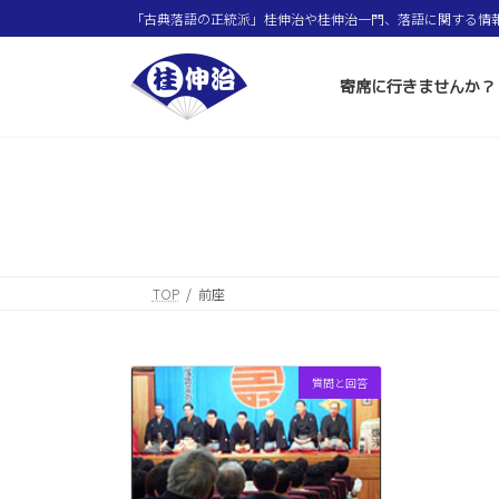
コ
ナ
「古典落語の正統派」桂伸治や桂伸治一門、落語に関する情
ン
ビ
テ
ゲ
ン
ー
寄席に行きませんか？
ツ
シ
へ
ョ
ス
ン
キ
に
ッ
移
プ
動
TOP
前座
質問と回答