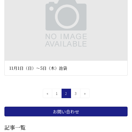
11月1日（日）〜5日（木）池袋
投
固
固
固
«
1
2
3
»
定
定
定
稿
ペ
ペ
ペ
の
ー
ー
ー
お問い合わせ
ジ
ジ
ジ
ペ
記事一覧
ー