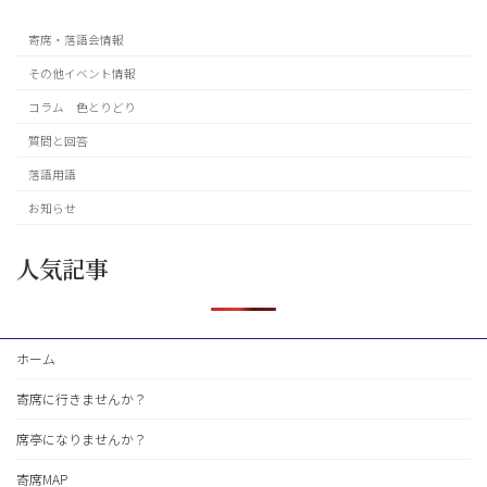
ジ
寄席・落語会情報
送
その他イベント情報
り
コラム 色とりどり
質問と回答
落語用語
お知らせ
人気記事
ホーム
寄席に行きませんか？
席亭になりませんか？
寄席MAP