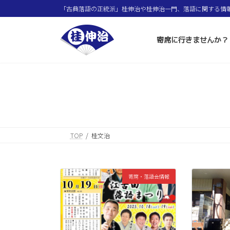
コ
ナ
「古典落語の正統派」桂伸治や桂伸治一門、落語に関する情
ン
ビ
テ
ゲ
ン
ー
寄席に行きませんか？
ツ
シ
へ
ョ
ス
ン
キ
に
ッ
移
プ
動
TOP
桂文治
寄席・落語会情報