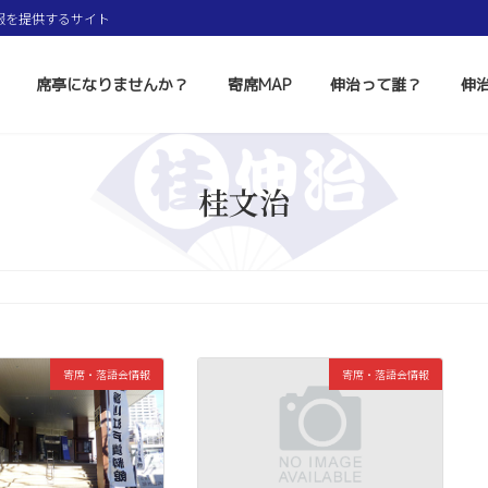
報を提供するサイト
席亭になりませんか？
寄席MAP
伸治って誰？
伸
桂文治
寄席・落語会情報
寄席・落語会情報