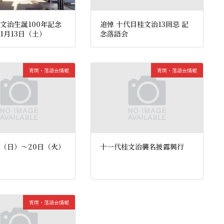
文治生誕100年記念
追悼 十代目桂文治13回忌 記
1月13日（土）
念落語会
寄席・落語会情報
寄席・落語会情報
1日（日）〜20日（火）
十一代桂文治襲名披露興行
寄席・落語会情報