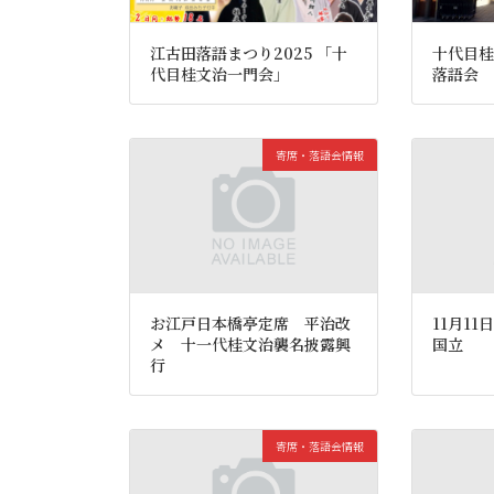
江古田落語まつり2025 「十
十代目桂
代目桂文治一門会」
落語会 
寄席・落語会情報
お江戸日本橋亭定席 平治改
11月1
メ 十一代桂文治襲名披露興
国立
行
寄席・落語会情報