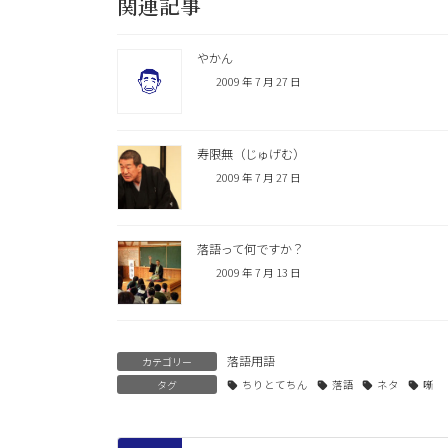
関連記事
やかん
2009 年 7 月 27 日
寿限無（じゅげむ）
2009 年 7 月 27 日
落語って何ですか？
2009 年 7 月 13 日
落語用語
カテゴリー
タグ
ちりとてちん
落語
ネタ
噺