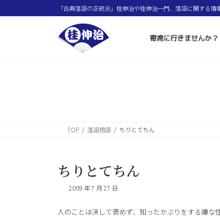
コ
ナ
「古典落語の正統派」桂伸治や桂伸治一門、落語に関する情
ン
ビ
テ
ゲ
ン
ー
寄席に行きませんか？
ツ
シ
へ
ョ
ス
ン
キ
に
ッ
移
プ
動
TOP
落語用語
ちりとてちん
ちりとてちん
2009 年 7 月 27 日
人のことは決して褒めず、知ったかぶりをする嫌な