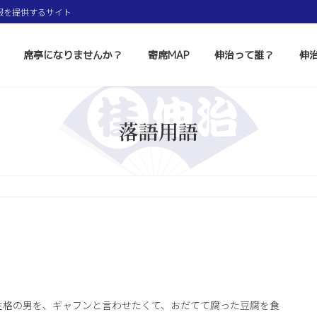
報を提供するサイト
席亭になりませんか？
寄席MAP
伸治って誰？
伸
落語用語
性格の男を、ギャフンと言わせたくて、おだてて腐った豆腐を食