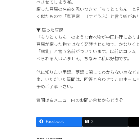
べさせてしまう噺。
腐った豆腐の名前を思いつきで「ちりとてちん」と
く似たもので「素豆腐」（すどうふ）と言う噺があ
▼ 腐った豆腐
「ちりとてちん」のような食べ物が中国料理にあり
豆腐が腐った物ではなく発酵させた物で、かなりく
「腐乳」と言う名前がついています。以前にコラム
べられる人はいません。ちなみに私は好物です。
他に知りたい用語、落語に関してわからない点など
尚、いただいた質問は、回答と合わせてこのホーム
予めご了承下さい。
質問は右メニュー内のお問い合せからどうぞ
Facebook
X