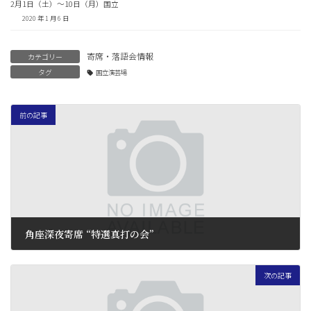
2月1日（土）〜10日（月）国立
2020 年 1 月 6 日
寄席・落語会情報
カテゴリー
タグ
国立演芸場
前の記事
角座深夜寄席 “特選真打の会”
2016 年 7 月 12 日
次の記事