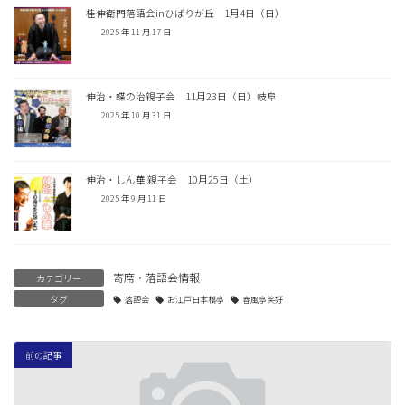
桂伸衛門落語会inひばりが丘 1月4日（日）
2025 年 11 月 17 日
伸治・蝶の治親子会 11月23日（日）岐阜
2025 年 10 月 31 日
伸治・しん華 親子会 10月25日（土）
2025 年 9 月 11 日
寄席・落語会情報
カテゴリー
タグ
落語会
お江戸日本橋亭
春風亭笑好
前の記事