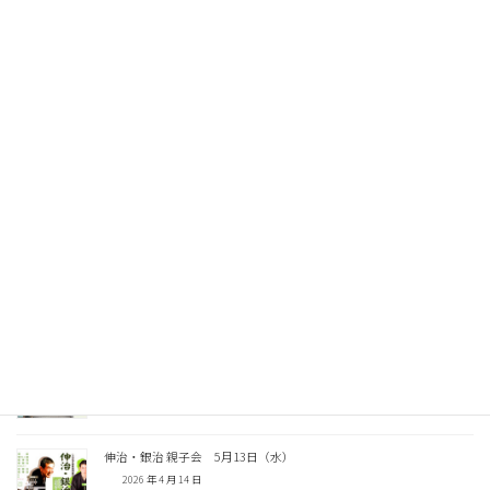
Facebook
X
Threads
Copy
関連記事
しのばず寄席 夜の部 8月28日（金） 上野
2026 年 7 月 22 日
第28回 真打に講評してもらう会 8月22日（土）
2026 年 7 月 6 日
七月中席 昼の部 7月11日（土）〜15日（水）上野
2026 年 6 月 16 日
伸治・銀治 親子会 5月13日（水）
2026 年 4 月 14 日