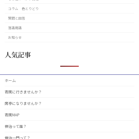
コラム 色とりどり
質問と回答
落語用語
お知らせ
人気記事
ホーム
寄席に行きませんか？
席亭になりませんか？
寄席MAP
伸治って誰？
伸治一門って？