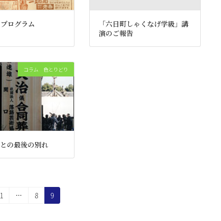
のプログラム
「六日町しゃくなげ学級」講
演のご報告
コラム 色とりどり
との最後の別れ
固
固
固
1
…
8
9
定
定
定
ペ
ペ
ペ