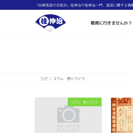
コ
ナ
「古典落語の正統派」桂伸治や桂伸治一門、落語に関する情
ン
ビ
テ
ゲ
ン
ー
寄席に行きませんか？
ツ
シ
へ
ョ
ス
ン
キ
に
ッ
移
プ
動
TOP
コラム 色とりどり
コラム 色とりどり