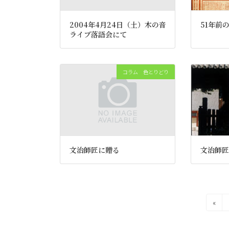
2004年4月24日（土）木の音
51年前
ライブ落語会にて
コラム 色とりどり
文治師匠に贈る
文治師匠
投
«
稿