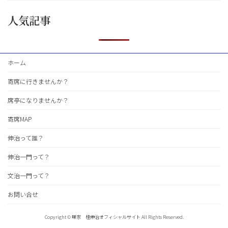
人気記事
ホーム
寄席に行きませんか？
席亭になりませんか？
寄席MAP
伸治って誰？
伸治一門って？
文治一門って？
お問い合せ
Copyright © 噺家 桂伸治オフィシャルサイト All Rights Reserved.