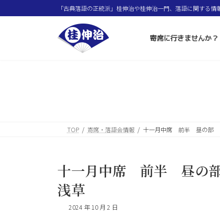
コ
ナ
「古典落語の正統派」桂伸治や桂伸治一門、落語に関する情
ン
ビ
テ
ゲ
ン
ー
寄席に行きませんか？
ツ
シ
へ
ョ
ス
ン
キ
に
ッ
移
プ
動
TOP
寄席・落語会情報
十一月中席 前半 昼の部 1
十一月中席 前半 昼の部 
浅草
2024 年 10 月 2 日